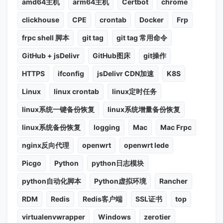
amd64主机
arm64主机
Certbot
chrome
clickhouse
CPE
crontab
Docker
Frp
frpc shell 脚本
git tag
git tag 常用命令
GitHub + jsDelivr
GitHub图床
git操作
HTTPS
ifconfig
jsDelivr CDN加速
K8S
Linux
linux crontab
linux定时任务
linux系统一键备份恢复
linux系统增量备份恢复
linux系统备份恢复
logging
Mac
Mac Frpc
nginx反向代理
openwrt
openwrt lede
Picgo
Python
python日志模块
python自动化脚本
Python虚拟环境
Rancher
RDM
Redis
Redis客户端
SSL证书
top
virtualenvwrapper
Windows
zerotier