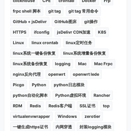
clickhouse
CPE
crontab
Docker
Frp
frpc shell 脚本
git tag
git tag 常用命令
GitHub + jsDelivr
GitHub图床
git操作
HTTPS
ifconfig
jsDelivr CDN加速
K8S
Linux
linux crontab
linux定时任务
linux系统一键备份恢复
linux系统增量备份恢复
linux系统备份恢复
logging
Mac
Mac Frpc
nginx反向代理
openwrt
openwrt lede
Picgo
Python
python日志模块
python自动化脚本
Python虚拟环境
Rancher
RDM
Redis
Redis客户端
SSL证书
top
virtualenvwrapper
Windows
zerotier
一键生成https证书
内网穿透
封装logging模块