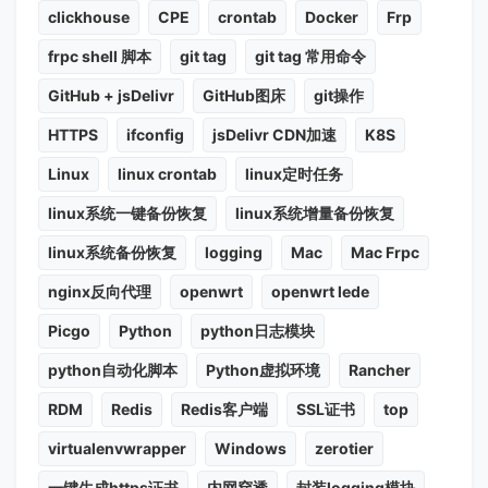
clickhouse
CPE
crontab
Docker
Frp
frpc shell 脚本
git tag
git tag 常用命令
GitHub + jsDelivr
GitHub图床
git操作
HTTPS
ifconfig
jsDelivr CDN加速
K8S
Linux
linux crontab
linux定时任务
linux系统一键备份恢复
linux系统增量备份恢复
linux系统备份恢复
logging
Mac
Mac Frpc
nginx反向代理
openwrt
openwrt lede
Picgo
Python
python日志模块
python自动化脚本
Python虚拟环境
Rancher
RDM
Redis
Redis客户端
SSL证书
top
virtualenvwrapper
Windows
zerotier
一键生成https证书
内网穿透
封装logging模块