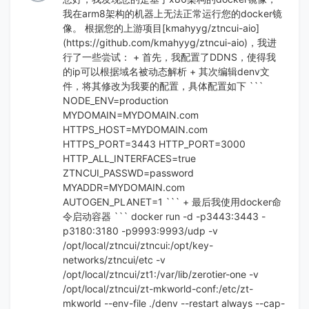
我在arm8架构的机器上无法正常运行您的docker镜
像。 根据您的上游项目[kmahyyg/ztncui-aio]
(https://github.com/kmahyyg/ztncui-aio)，我进
行了一些尝试： + 首先，我配置了DDNS，使得我
的ip可以根据域名被动态解析 + 其次编辑denv文
件，将其修改为我要的配置，具体配置如下 ```
NODE_ENV=production
MYDOMAIN=MYDOMAIN.com
HTTPS_HOST=MYDOMAIN.com
HTTPS_PORT=3443 HTTP_PORT=3000
HTTP_ALL_INTERFACES=true
ZTNCUI_PASSWD=password
MYADDR=MYDOMAIN.com
AUTOGEN_PLANET=1 ``` + 最后我使用docker命
令启动容器 ``` docker run -d -p3443:3443 -
p3180:3180 -p9993:9993/udp -v
/opt/local/ztncui/ztncui:/opt/key-
networks/ztncui/etc -v
/opt/local/ztncui/zt1:/var/lib/zerotier-one -v
/opt/local/ztncui/zt-mkworld-conf:/etc/zt-
mkworld --env-file ./denv --restart always --cap-